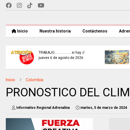
Inicio
Nuestra historia
Contáctenos
Adren
ENTIDADES PÚBLICAS reforzaron
ia –
la protección de datos y el uso
responsable de la IA.
Inicio
Colombia
PRONOSTICO DEL CLIMA
Informativo Regional Adrenalina
martes, 5 de marzo de 2024