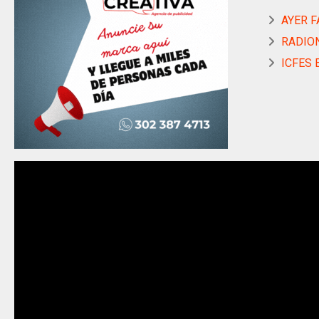
AYER FA
RADION
ICFES 