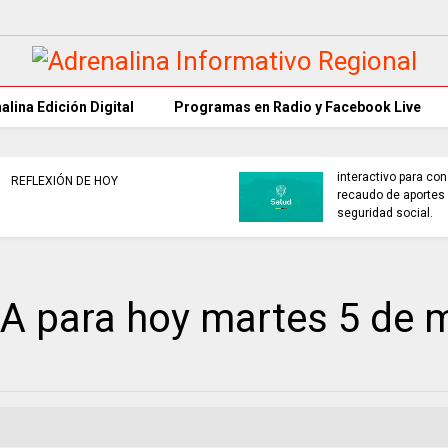
alina Edición Digital
Programas en Radio y Facebook Live
ARTISTAS CON ADRENALINA //
SELECCIÓN
Bonnie Tyler / Total eclipse of
baloncesto
the heart
campeona n
 para hoy martes 5 de 