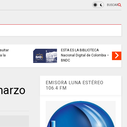
BUSCAR
 CUNDINAMARCA de
EN CITA CON CUNDINAMARCA
 se coronó
informa: Juan Helmuth
acional.
Larrahondo Cardona
EMISORA LUNA ESTÉREO
marzo
106.4 FM