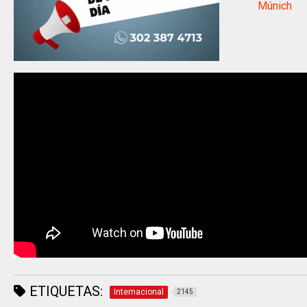
Múnich
ETIQUETAS:
Internacional
2145