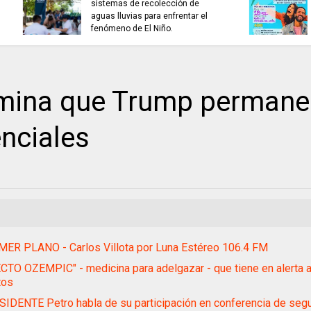
TRABAJO...........................si hay //
ES HORA DE REFLE
viernes 7 de agosto de 2026
ina que Trump permane
enciales
ER PLANO - Carlos Villota por Luna Estéreo 106.4 FM
CTO OZEMPIC" - medicina para adelgazar - que tiene en alerta a 
tos
IDENTE Petro habla de su participación en conferencia de seg