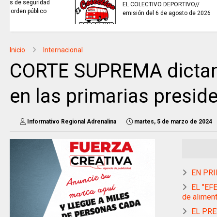
sistemas de recolección de
aguas lluvias para enfrentar el
fenómeno de El Niño.
Inicio
Internacional
CORTE SUPREMA dictam
en las primarias presid
Informativo Regional Adrenalina
martes, 5 de marzo de 2024
EN PRIM
EL "EFE
de alimen
EL PRES