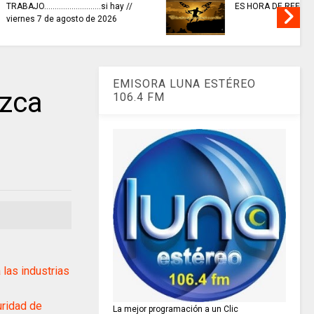
invitaciones públicas para
XIONAR
fortalecer las economías
culturales y creativas.
EMISORA LUNA ESTÉREO
zca
106.4 FM
las industrias
uridad de
La mejor programación a un Clic