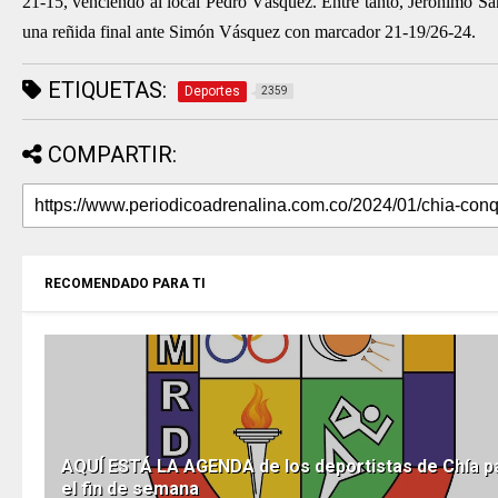
21-15, venciendo al local Pedro Vásquez. Entre tanto, Jerónimo Sán
una reñida final ante Simón Vásquez con marcador 21-19/26-24.
ETIQUETAS:
Deportes
2359
COMPARTIR:
RECOMENDADO PARA TI
AQUÍ ESTÁ LA AGENDA de los deportistas de Chía p
el fin de semana