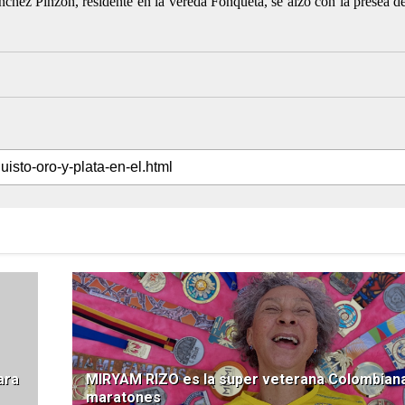
chez Pinzón, residente en la vereda Fonquetá, se alzó con la presea de 
ara
MIRYAM RIZO es la super veterana Colombiana
maratones