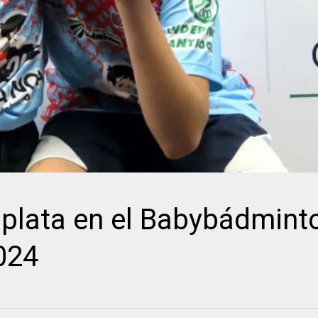
lata en el Babybádminto
2024