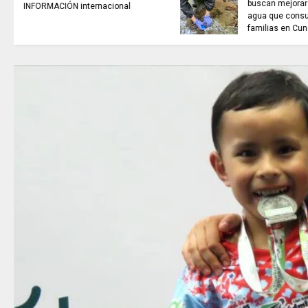
TRABAJO....................si hay //
jueves 6 de agosto de 2026