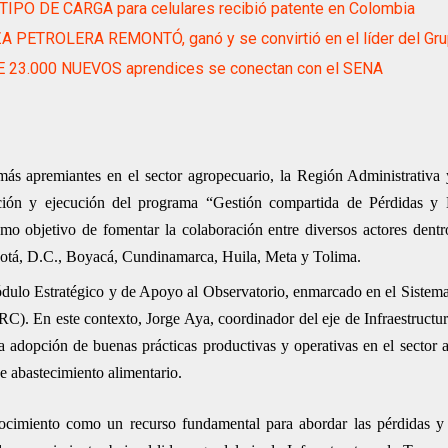
IPO DE CARGA para celulares recibió patente en Colombia
A PETROLERA REMONTÓ, ganó y se convirtió en el líder del Gr
 23.000 NUEVOS aprendices se conectan con el SENA
más apremiantes en el sector agropecuario, la Región Administrativa
ción y ejecución del programa “Gestión compartida de Pérdidas y 
mo objetivo de fomentar la colaboración entre diversos actores dentr
gotá, D.C., Boyacá, Cundinamarca, Huila, Meta y Tolima.
 Módulo Estratégico y de Apoyo al Observatorio, enmarcado en el Sistem
C). En este contexto, Jorge Aya, coordinador del eje de Infraestructur
a adopción de buenas prácticas productivas y operativas en el sector a
de abastecimiento alimentario.
nocimiento como un recurso fundamental para abordar las pérdidas y