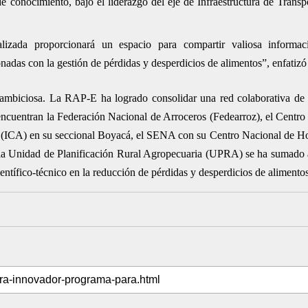
de conocimiento, bajo el liderazgo del eje de Infraestructura de Transp
lizada proporcionará un espacio para compartir valiosa informac
onadas con la gestión de pérdidas y desperdicios de alimentos”, enfatizó
a ambiciosa. La RAP-E ha logrado consolidar una red colaborativa de
e encuentran la Federación Nacional de Arroceros (Fedearroz), el Centro
o (ICA) en su seccional Boyacá, el SENA con su Centro Nacional de Ho
la Unidad de Planificación Rural Agropecuaria (UPRA) se ha sumado a
ientífico-técnico en la reducción de pérdidas y desperdicios de alimentos