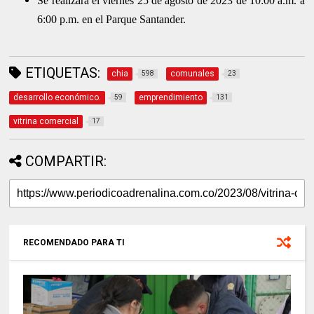
Se realizará el viernes 25 de agosto de 2023 de 10:00 a.m. a
6:00 p.m. en el Parque Santander.
ETIQUETAS:
chia
comunales
598
23
desarrollo económico.
emprendimiento
59
131
vitrina comercial
17
COMPARTIR:
RECOMENDADO PARA TI