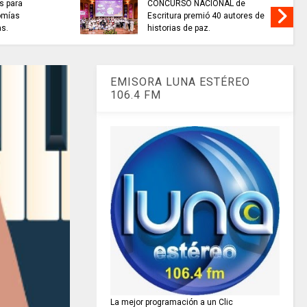
la venta de energía a Ecuador
NOTICI
para fortalecer la integración
Juan H
energética.
Cardon
EMISORA LUNA ESTÉREO
106.4 FM
La mejor programación a un Clic