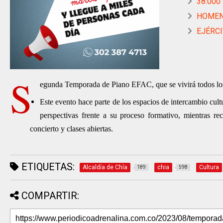
38.000
HOMENA
EJÉRCIT
S
egunda Temporada de Piano EFAC, que se vivirá todos los 
Este evento hace parte de los espacios de intercambio cult
perspectivas frente a su proceso formativo, mientras re
concierto y clases abiertas.
ETIQUETAS:
Alcaldía de Chía
chia
Cultura
189
598
COMPARTIR: