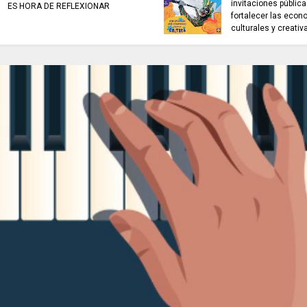
 de
ARTISTAS CON ADRENALINA //
utores de
Proyecto Colombia Vive/ El
pájaro amarillo