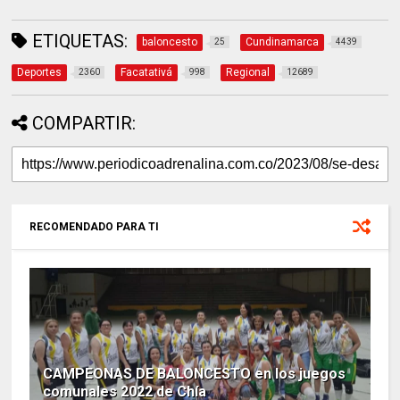
ETIQUETAS:
baloncesto
Cundinamarca
25
4439
Deportes
Facatativá
Regional
2360
998
12689
COMPARTIR:
RECOMENDADO PARA TI
CAMPEONAS DE BALONCESTO en los juegos
comunales 2022 de Chía