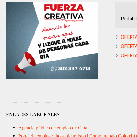
..........
Portal d
OFERTA
OFERTA
OFERTA
.............................................................
ENLACES LABORALES
Agencia pública de empleo de Chía
Portal de empleo y bolsa de trabajo | Computrabajo Colombia