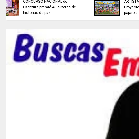
NOTICIAS de Cundinamarca con
Juan Helmuth Larrahondo
Cardona