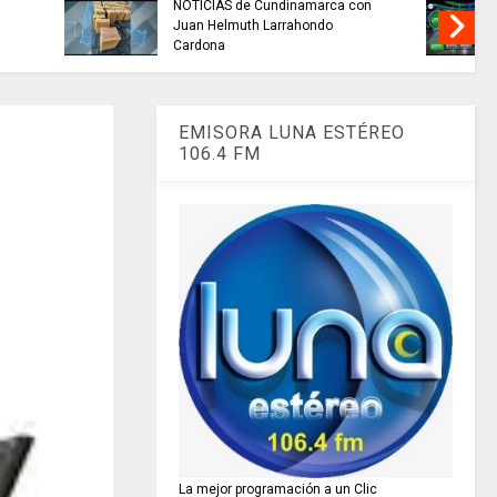
alidad del
TRABAJO....................si hay //
 miles de
jueves 6 de agosto de 2026
amarca.
EMISORA LUNA ESTÉREO
106.4 FM
La mejor programación a un Clic