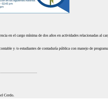
encia en el cargo mínima de dos años en actividades relacionadas al car
r contable y /o estudiantes de contaduría pública con manejo de programa
....................................................
del Cerdo.