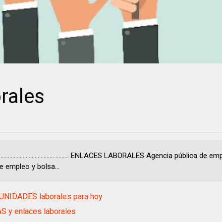
rales
................................................... ENLACES LABORALES Agencia pública de
e empleo y bolsa...
NIDADES laborales para hoy
S y enlaces laborales