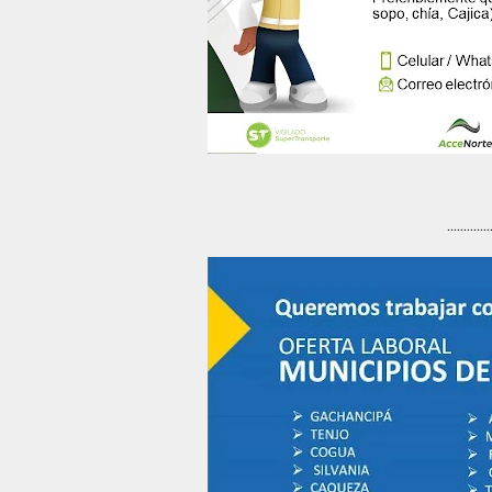
.............