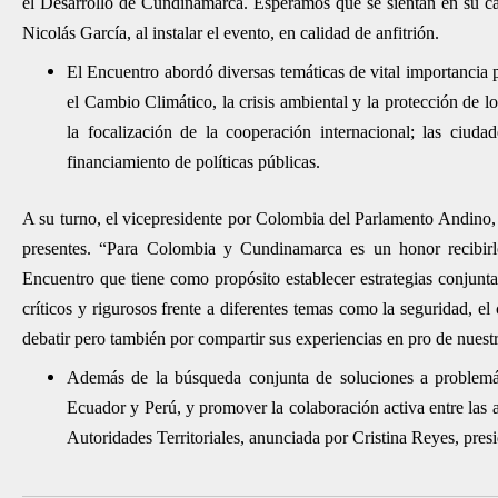
el Desarrollo de Cundinamarca. Esperamos que se sientan en su ca
Nicolás García, al instalar el evento, en calidad de anfitrión.
El Encuentro abordó diversas temáticas de vital importancia p
el Cambio Climático, la crisis ambiental y la protección de lo
la focalización de la cooperación internacional; las ciudade
financiamiento de políticas públicas.
A su turno, el vicepresidente por Colombia del Parlamento Andino, 
presentes. “Para Colombia y Cundinamarca es un honor recibirl
Encuentro que tiene como propósito establecer estrategias conjunta
críticos y rigurosos frente a diferentes temas como la seguridad, e
debatir pero también por compartir sus experiencias en pro de nuest
Además de la búsqueda conjunta de soluciones a problemáti
Ecuador y Perú, y promover la colaboración activa entre las a
Autoridades Territoriales, anunciada por Cristina Reyes, pre