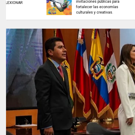
ARTISTAS CON ADRENALINA //
Proyecto Colombia Vive/ El
pájaro amarillo