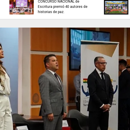
la venta de energía a Ecuador
NOTICIAS de Cundi
para fortalecer la integración
Juan Helmuth Larr
energética.
Cardona