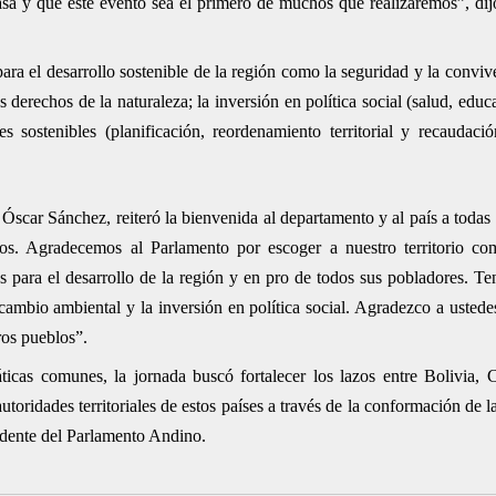
sa y que este evento sea el primero de muchos que realizaremos”, di
ara el desarrollo sostenible de la región como la seguridad y la convi
s derechos de la naturaleza; la inversión en política social (salud, edu
s sostenibles (planificación, reordenamiento territorial y recaudación
Óscar Sánchez, reiteró la bienvenida al departamento y al país a todas 
os. Agradecemos al Parlamento por escoger a nuestro territorio co
s para el desarrollo de la región y en pro de todos sus pobladores. T
l cambio ambiental y la inversión en política social. Agradezco a usted
ros pueblos”.
cas comunes, la jornada buscó fortalecer los lazos entre Bolivia, 
utoridades territoriales de estos países a través de la conformación de
sidente del Parlamento Andino.