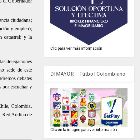
jo el Gobernador
vencia ciudadana;
cación y empleo);
 catastral; y la
Clic para ver más información
las delegaciones
mo sede de este
DIMAYOR - Fútbol Colombiano
endremos debates
es por escuchar y
Chile, Colombia,
 la Red Andina de
Clic en la imagen para ver información