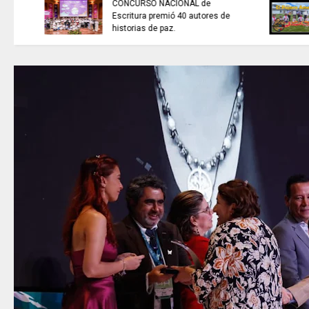
ARTISTAS CON ADRENALINA //
Proyecto Colombia Vive/ El
pájaro amarillo