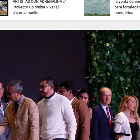
la venta de energía a Ecuador
NOTICIAS de Cundi
para fortalecer la integración
Juan Helmuth Larr
energética.
Cardona