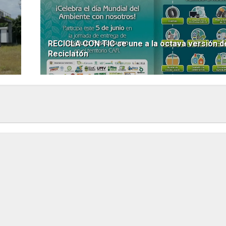
n
RECICLA CON TIC se une a la octava versión de
Reciclatón