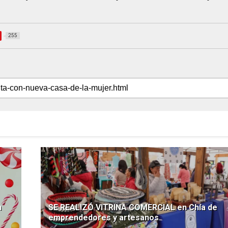
255
n
SE REALIZÓ VITRINA COMERCIAL en Chía de
emprendedores y artesanos