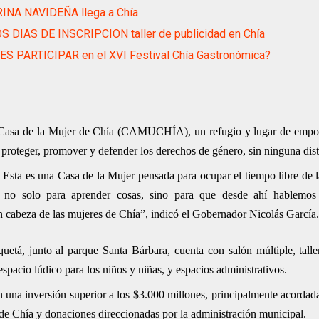
RINA NAVIDEÑA llega a Chía
S DIAS DE INSCRIPCION taller de publicidad en Chía
ES PARTICIPAR en el XVI Festival Chía Gastronómica?
la Casa de la Mujer de Chía (CAMUCHÍA), un refugio y lugar de empo
e proteger, promover y defender los derechos de género, sin ninguna dist
Esta es una Casa de la Mujer pensada para ocupar el tiempo libre de l
; no solo para aprender cosas, sino para que desde ahí hablemo
n cabeza de las mujeres de Chía”, indicó el Gobernador Nicolás García.
etá, junto al parque Santa Bárbara, cuenta con salón múltiple, talle
spacio lúdico para los niños y niñas, y espacios administrativos.
una inversión superior a los $3.000 millones, principalmente acordada
de Chía y donaciones direccionadas por la administración municipal.