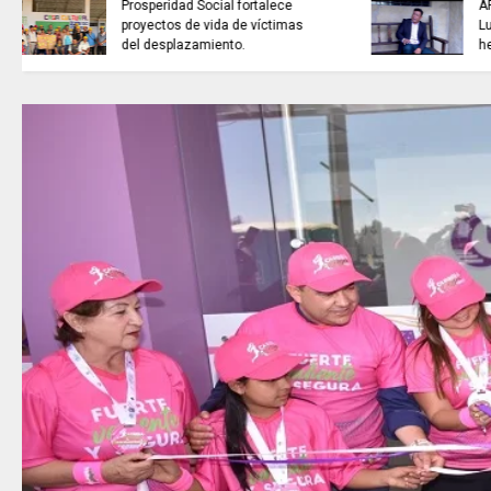
ARTISTAS CON ADRENALINA //
Luis Román Balagay / A lo
hecho pecho