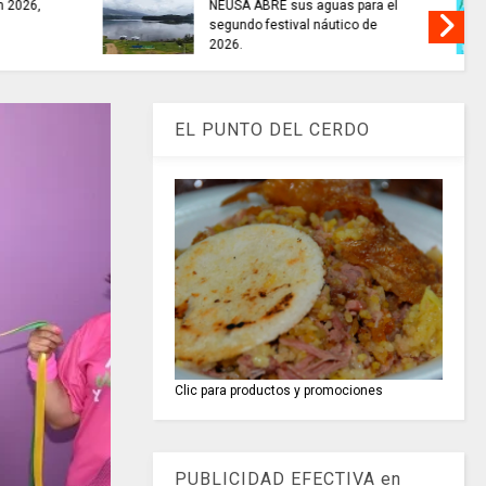
uas para el
TRABAJO............si hay // sábado
utico de
8 de agosto
EL PUNTO DEL CERDO
Clic para productos y promociones
PUBLICIDAD EFECTIVA en