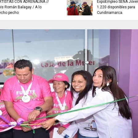
ExpoEmpleo SENA Joven 2026,
NEUSA ABRE sus ag
1.220 disponibles para
segundo festival ná
Cundinamarca.
2026.