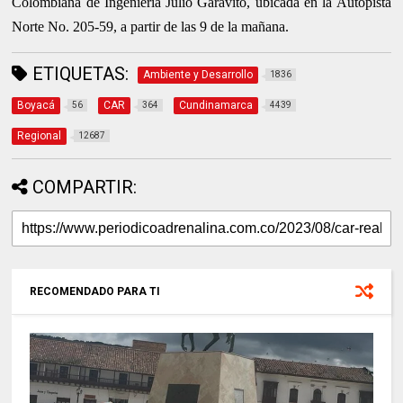
Colombiana de Ingeniería Julio Garavito, ubicada en la Autopista
Norte No. 205-59, a partir de las 9 de la mañana.
ETIQUETAS:
Ambiente y Desarrollo
1836
Boyacá
CAR
Cundinamarca
56
364
4439
Regional
12687
COMPARTIR:
RECOMENDADO PARA TI