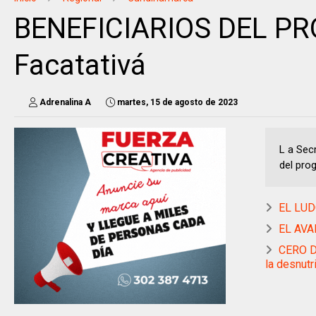
BENEFICIARIOS DEL PR
Facatativá
Adrenalina A
martes, 15 de agosto de 2023
L a Secr
del pro
EL LUDO
EL AVAN
CERO DE
la desnutri