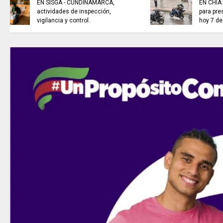
sistemas de recolección de
aguas lluvias para enfrentar el
fenómeno de El Niño.