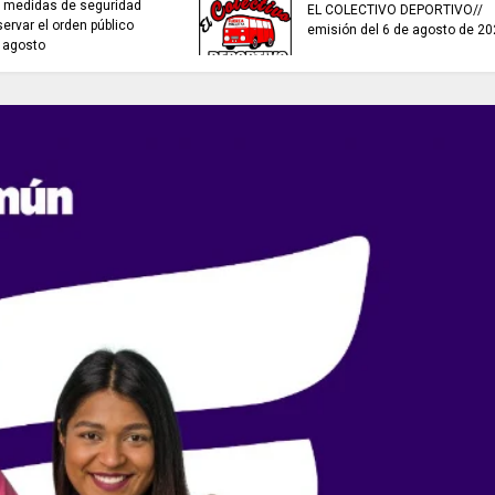
TRABAJO...........................si hay //
ES HORA DE REFLE
viernes 7 de agosto de 2026