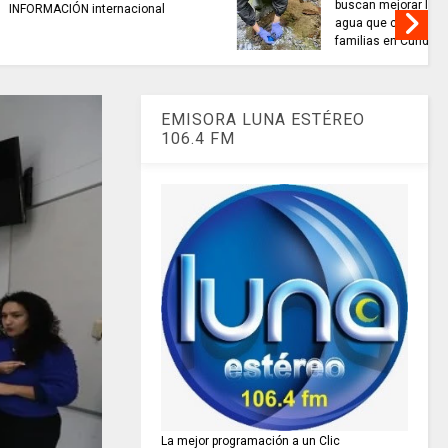
alidad del
TRABAJO....................si hay //
 miles de
jueves 6 de agosto de 2026
amarca.
EMISORA LUNA ESTÉREO
106.4 FM
La mejor programación a un Clic