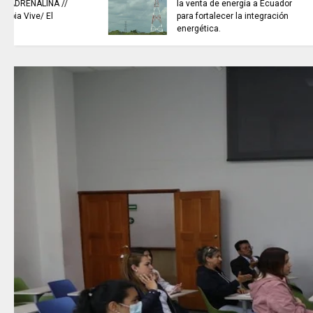
NOTICIAS de Cundinamarca con
Juan Helmuth Larrahondo
Cardona