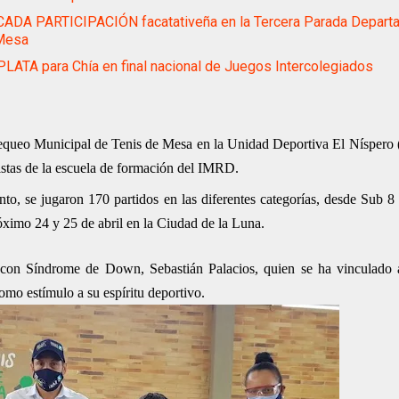
ADA PARTICIPACIÓN facatativeña en la Tercera Parada Depart
Mesa
LATA para Chía en final nacional de Juegos Intercolegiados
hequeo Municipal de Tenis de Mesa en la Unidad Deportiva El Níspero 
tistas de la escuela de formación del IMRD.
to, se jugaron 170 partidos en las diferentes categorías, desde Sub 
óximo 24 y 25 de abril en la Ciudad de la Luna.
 con Síndrome de Down, Sebastián Palacios, quien se ha vinculado a
omo estímulo a su espíritu deportivo.