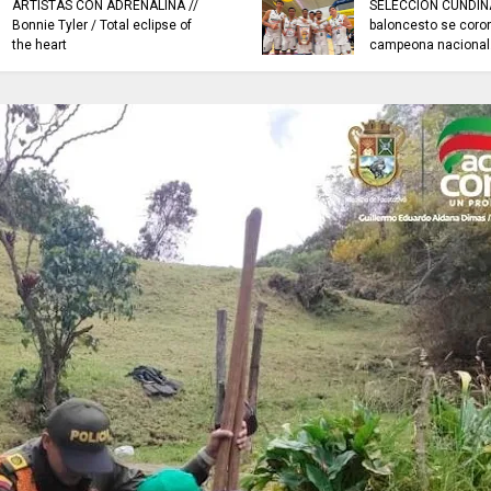
ARTISTAS CON ADRENALINA //
SELECCIÓN CUNDI
Bonnie Tyler / Total eclipse of
baloncesto se coro
the heart
campeona nacional