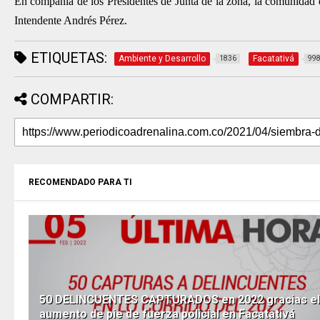
En compañía de los Presidentes de Junta de la zona, la comunidad 
Intendente Andrés Pérez.
ETIQUETAS:
Ambiente y Desarrollo
Facatativá
1836
99
COMPARTIR:
RECOMENDADO PARA TI
50 DELINCUENTES CAPTURADOS en 2022 gracias el
aumento de pie de fuerza policial en Facatativá