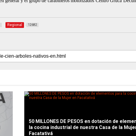
en general y el grupo de carabineros motorizados Centro Gruca Decun 
Regional
8
12682
50 MILLONES DE PESOS en dotación de elemen
la cocina industrial de nuestra Casa de la Muje
Facatativá