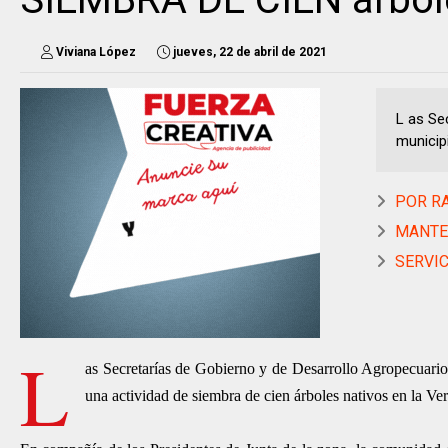
Viviana López
jueves, 22 de abril de 2021
L as Se
municip
POR RAD
MANTEN
SERVICI
L
as Secretarías de Gobierno y de Desarrollo Agropecuari
una actividad de siembra de cien árboles nativos en la Ve