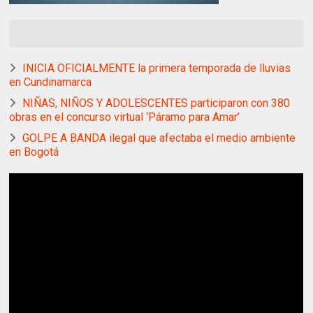
INICIA OFICIALMENTE la primera temporada de lluvias
en Cundinamarca
NIÑAS, NIÑOS Y ADOLESCENTES participaron con 380
obras en el concurso virtual ‘Páramo para Amar’
GOLPE A BANDA ilegal que afectaba el medio ambiente
en Bogotá