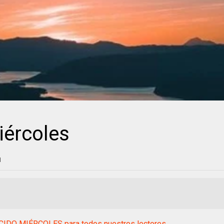
iércoles
1
IDO MIÉRCOLES para todos nuestros lectores