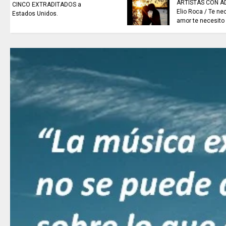
ARTISTAS CON ADRENALINA //
Elio Roca / Te necesito tanto
amor te necesito