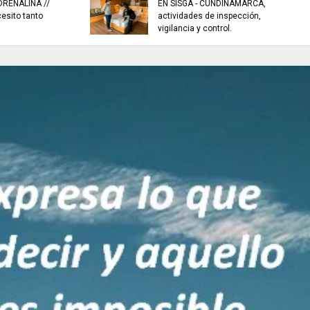
EN SISGA - CUNDINAMARCA,
EN CHÍA: medidas d
actividades de inspección,
para preservar el or
vigilancia y control.
hoy 7 de agosto