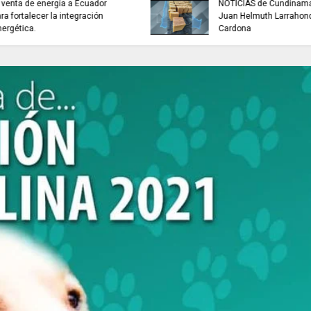
NOTICIAS de Cundinamarca con
INFORMACIÓN inter
Juan Helmuth Larrahondo
Cardona