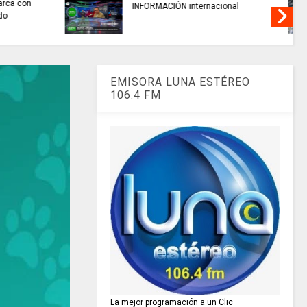
buscan mejorar la calidad del
nacional
agua que consumen miles de
familias en Cundinamarca.
EMISORA LUNA ESTÉREO
106.4 FM
La mejor programación a un Clic