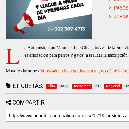
PASOS 
JORNAD
L
a Administración Municipal de Chía a través de la Secreta
esterilización para perros y gatos, a realizar la inscripción
Mayores informes:
http://salud.chia-cundinamarca.gov.co/.../66-pro
ETIQUETAS:
Chía
mascotas
Regional
1357
41
12
COMPARTIR: