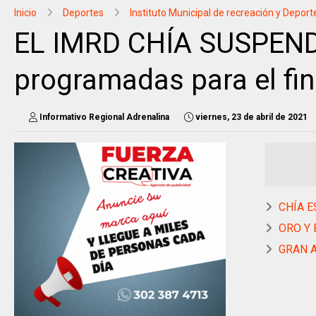
Inicio
Deportes
Instituto Municipal de recreación y Deport
EL IMRD CHÍA SUSPENDI
programadas para el fi
Informativo Regional Adrenalina
viernes, 23 de abril de 2021
CHÍA ES
ORO Y 
GRAN A