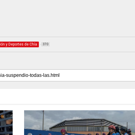
ción y Deportes de Chía
370