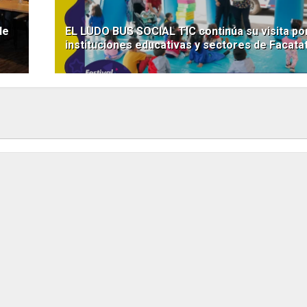
de
EL LUDO BUS SOCIAL TIC continúa su visita por
instituciones educativas y sectores de Facata