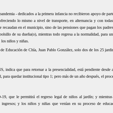
pandemia - dedicados a la primera infancia no recibieron apoyo de part
ofreciendo lo mismo a nivel de transporte, en alternancia y con toda
se recaudan en el municipio, sino de las pensiones que pagan los padre
olsillo de su dueña(o), mientras todo regresa a la normalidad, para u
los niños y niñas.
ía de Educación de Chía, Juan Pablo González, solo dos de los 25 jardi
NS, indica que para retornar a la presencialidad, está pendiente desde
l, para quedar institucional tipo 1; pero más de un año después, el pro
9, que le permitirá el regreso legal de niños al jardín; y mientras
s ingresos; y los niños y niñas que venían en su proceso de educa