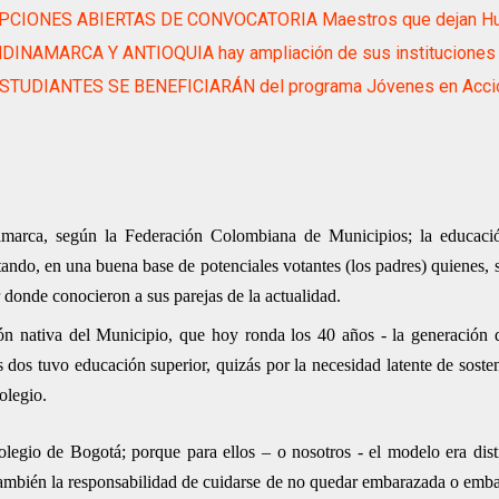
PCIONES ABIERTAS DE CONVOCATORIA Maestros que dejan Hu
DINAMARCA Y ANTIOQUIA hay ampliación de sus instituciones 
ESTUDIANTES SE BENEFICIARÁN del programa Jóvenes en Acci
marca, según la Federación Colombiana de Municipios; la educació
stando, en una buena base de potenciales votantes (los padres) quienes, s
 donde conocieron a sus parejas de la actualidad.
ón nativa del Municipio, que hoy ronda los 40 años - la generación d
s dos tuvo educación superior, quizás por la necesidad latente de soste
olegio.
olegio de Bogotá; porque para ellos – o nosotros - el modelo era disti
o también la responsabilidad de cuidarse de no quedar embarazada o emba