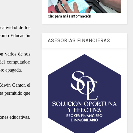
Clic para más información
eatividad de los
a como Educación
ASESORIAS FINANCIERAS
on varios de sus
 del computador:
pre apagada.
Edwin Cantor, el
ha permitido que
iones educativas,