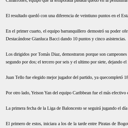
Cimarrones, equipo que la temporada pasada quedó en la penúltima
El resultado quedó con una diferencia de veintiuno puntos en el Est
En el primer cuarto, el equipo barranquillero demostró su poder ofe
Destacándose Gianluca Bacci dando 10 puntos y cinco asistencias.
Los dirigidos por Tomás Diaz, demostraron porque son campeones y 
segundo por dos; el tercero por seis y el ultimo por siete, dejando e
Juan Tello fue elegido mejor jugador del partido, ya quecompletó 18
Por otro lado, Yeison Yan del equipo Caribbean fue el más efectivo 
La primera fecha de la Liga de Baloncesto se seguirá jugando el dí
El primero de estos, iniciara a los de la tarde entre Piratas de B