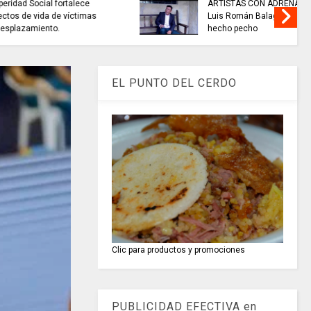
uas para el
TRABAJO............si hay // sábado
utico de
8 de agosto
EL PUNTO DEL CERDO
Clic para productos y promociones
PUBLICIDAD EFECTIVA en