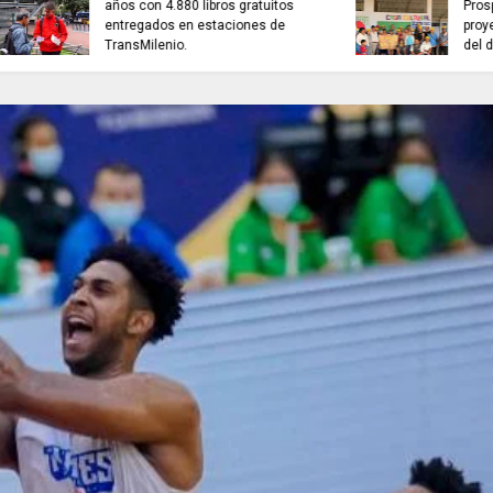
ExpoEmpleo SENA Joven 2026,
NEUSA ABRE sus ag
1.220 disponibles para
segundo festival ná
Cundinamarca.
2026.