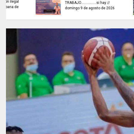
ARTISTAS CON ADRENALINA //
Luis Román Balagay / A lo
hecho pecho