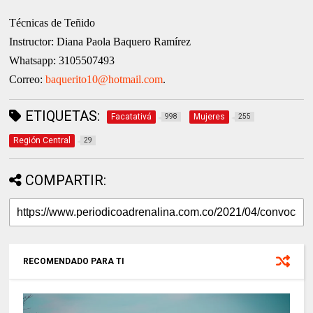
Técnicas de Teñido
Instructor: Diana Paola Baquero Ramírez
Whatsapp: 3105507493
Correo:
baquerito10@hotmail.com
.
ETIQUETAS:
Facatativá
Mujeres
998
255
Región Central
29
COMPARTIR:
RECOMENDADO PARA TI