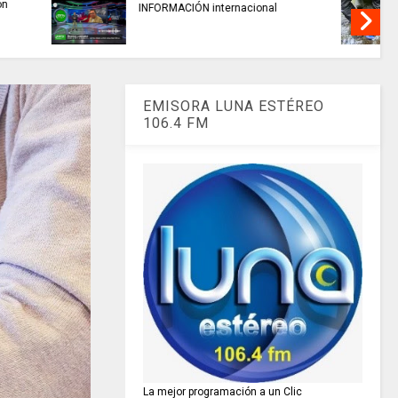
alidad del
TRABAJO....................si hay //
 miles de
jueves 6 de agosto de 2026
amarca.
EMISORA LUNA ESTÉREO
106.4 FM
La mejor programación a un Clic