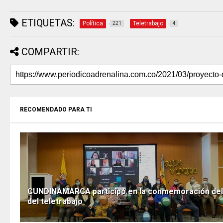
ETIQUETAS:
Política
Teletrabajo
221
4
COMPARTIR:
RECOMENDADO PARA TI
CUNDINAMARCA participó en la conmemoración del
del teletrabajo