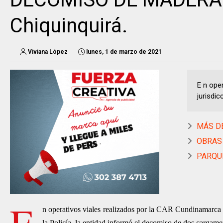
Chiquinquirá.
Viviana López
lunes, 1 de marzo de 2021
E n ope
jurisdi
MÁS DE
OBRAS D
PARQUE 
E
n operativos viales realizados por la CAR Cundinamarca e
la Policía, la entidad informó el decomiso de dos cargam