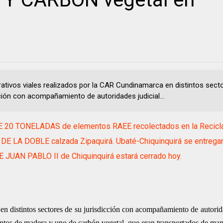
rativos viales realizados por la CAR Cundinamarca en distintos sect
cción con acompañamiento de autoridades judicial...
 20 TONELADAS de elementos RAEE recolectados en la Recicl
E LA DOBLE calzada Zipaquirá. Ubaté-Chiquinquirá se entregan
JUAN PABLO II de Chiquinquirá estará cerrado hoy.
n distintos sectores de su jurisdicción con acompañamiento de autorida
entos de madera y uno de carbón vegetal, que eran transportados de mane