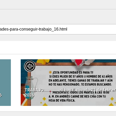
TRABAJO................si hay // sábado 21 de febre
6
2026