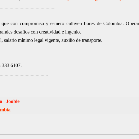
.............................................
, que con compromiso y esmero cultiven flores de Colombia. Operar
grandes desafíos con creatividad e ingenio.
, salario mínimo legal vigente, auxilio de transporte.
3 333 6107.
.......................................
 | Jooble
ombia