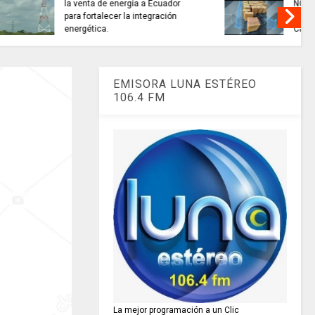
alidad del
TRABAJO....................si hay //
 miles de
jueves 6 de agosto de 2026
amarca.
EMISORA LUNA ESTÉREO
106.4 FM
La mejor programación a un Clic