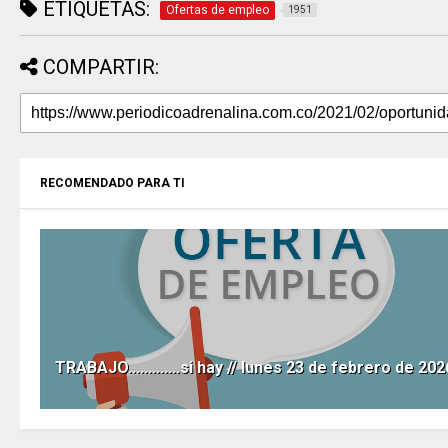
ETIQUETAS:
Ofertas de empleo
1951
COMPARTIR:
RECOMENDADO PARA TI
TRABAJO.............si hay // lunes 23 de febrero de 202