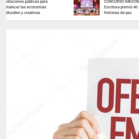
NOTICIAS de Cundinamarca con
Juan Helmuth Larrahondo
Cardona