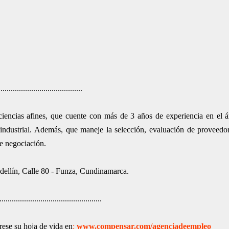
.........................................
 ciencias afines, que cuente con más de 3 años de experiencia en el 
industrial. Además, que maneje la selección, evaluación de proveedor
e negociación.
dellín, Calle 80 - Funza, Cundinamarca.
..................................................
rese su hoja de vida en
:
www.compensar.com/agenciadeempleo