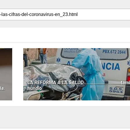
LA REFORMA A LA SALUD................................t
a.
hundió