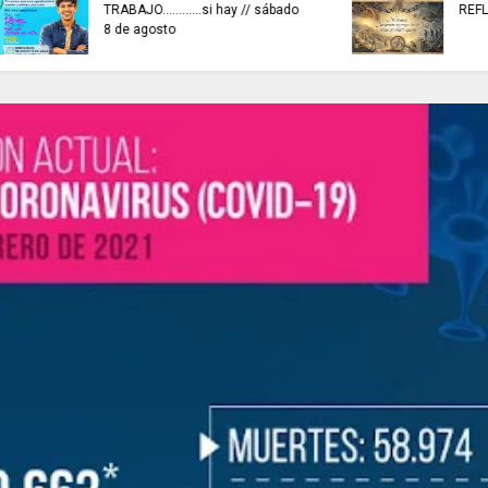
ARTISTAS CON ADRENALINA //
EN SISGA - CUNDIN
Elio Roca / Te necesito tanto
actividades de insp
amor te necesito
vigilancia y control.