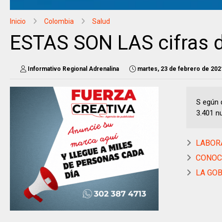
Inicio
Colombia
Salud
ESTAS SON LAS cifras d
Informativo Regional Adrenalina
martes, 23 de febrero de 202
S egún d
3.401 n
LABORA
CONOCE
LA GOB