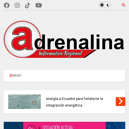
MENÚ
COLOMBIA REANUDA desde hoy la venta de
energía a Ecuador para fortalecer la
integración energética.