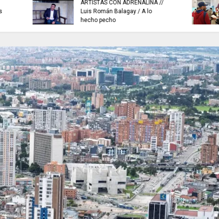
ExpoEmpleo SENA Joven 2026,
NEUSA ABRE sus ag
1.220 disponibles para
segundo festival ná
Cundinamarca.
2026.