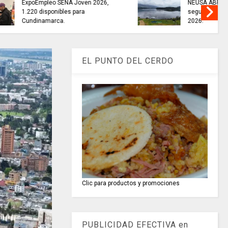
uas para el
TRABAJO............si hay // sábado
utico de
8 de agosto
EL PUNTO DEL CERDO
Clic para productos y promociones
PUBLICIDAD EFECTIVA en