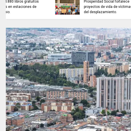
ARTISTAS CON ADRENALINA //
Luis Román Balagay / A lo
hecho pecho